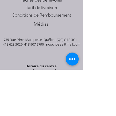
Tâches des bénévoles
Tarif de livraison
Conditions de Remboursement
Médias
735 Rue Père-Marquette, Québec (QC) G1S 3C1 ·
418 623 3026
,
418 907 9790
·
noschoses@mail.com
Horaire du centre:
Mardi: 9:30h - 16:30h
Jeudi: 9:30h - 19:00h
Samedi: 9:30h - 15:30h