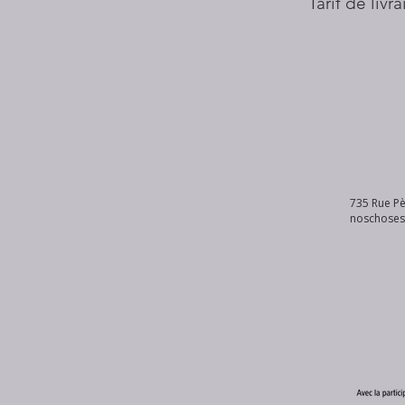
Tarif de livr
735 Rue Pè
noschose