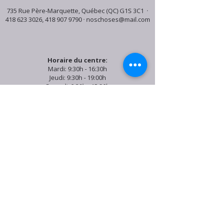
735 Rue Père-Marquette, Québec (QC) G1S 3C1 ·
418 623 3026
,
418 907 9790
·
noschoses@mail.com
Horaire du centre:
Mardi: 9:30h - 16:30h
Jeudi: 9:30h - 19:00h
Samedi: 9:30h - 15:30h