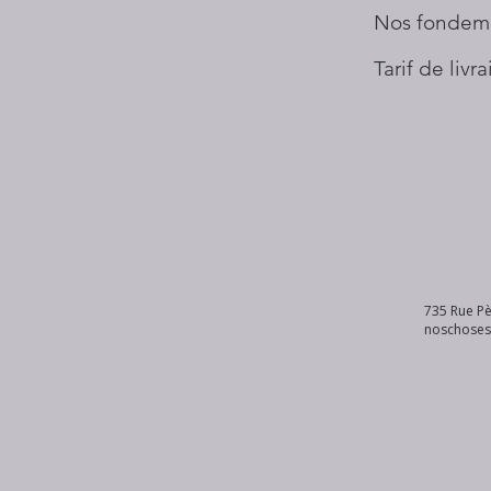
Nos fondem
Tarif de livr
735 Rue Pè
noschose