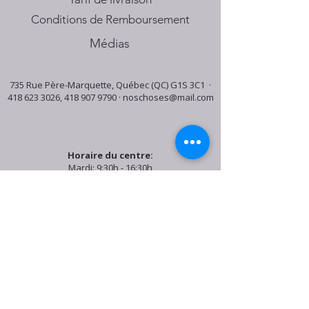
Conditions de Remboursement
Médias
735 Rue Père-Marquette, Québec (QC) G1S 3C1 ·
418 623 3026
,
418 907 9790
·
noschoses@mail.com
Horaire du centre:
Mardi: 9:30h - 16:30h
Jeudi: 9:30h - 19:00h
Samedi: 9:30h - 15:30h