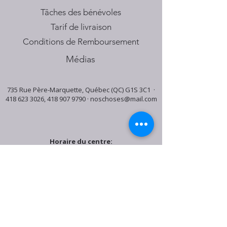
Tâches des bénévoles
Tarif de livraison
Conditions de Remboursement
Médias
735 Rue Père-Marquette, Québec (QC) G1S 3C1 ·
418 623 3026
,
418 907 9790
·
noschoses@mail.com
Horaire du centre:
Mardi: 9:30h - 16:30h
Jeudi: 9:30h - 19:00h
Samedi: 9:30h - 15:30h