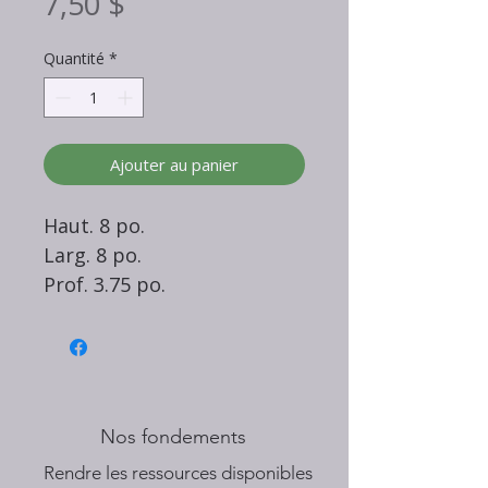
Prix
7,50 $
Quantité
*
Ajouter au panier
Haut. 8 po.
Larg. 8 po.
Prof. 3.75 po.
Nos fondements
​Rendre les ressources disponibles