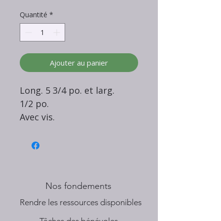
Quantité
*
Ajouter au panier
Long. 5 3/4 po. et larg.
1/2 po.
Avec vis.
Nos fondements
​Rendre les ressources disponibles