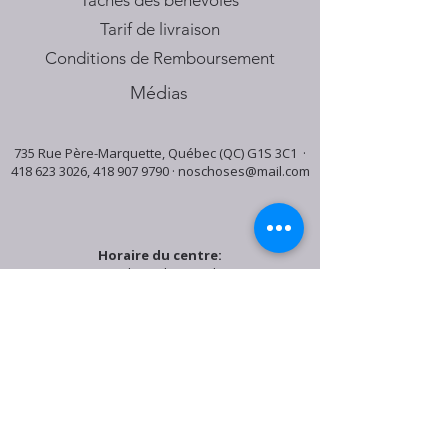
Tâches des bénévoles
Tarif de livraison
Conditions de Remboursement
Médias
735 Rue Père-Marquette, Québec (QC) G1S 3C1 ·
418 623 3026
,
418 907 9790
·
noschoses@mail.com
Horaire du centre:
Mardi: 9:30h - 16:30h
Jeudi: 9:30h - 19:00h
Samedi: 9:30h - 15:30h