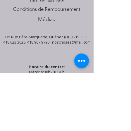
Tarif de livraison
Conditions de Remboursement
Médias
735 Rue Père-Marquette, Québec (QC) G1S 3C1 ·
418 623 3026
,
418 907 9790
·
noschoses@mail.com
Horaire du centre:
Mardi: 9:30h - 16:30h
Jeudi: 9:30h - 19:00h
Samedi: 9:30h - 15:30h