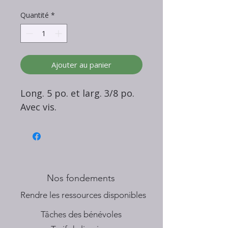
Quantité
*
Ajouter au panier
Long. 5 po. et larg. 3/8 po.
Avec vis.
Nos fondements
​Rendre les ressources disponibles
Tâches des bénévoles