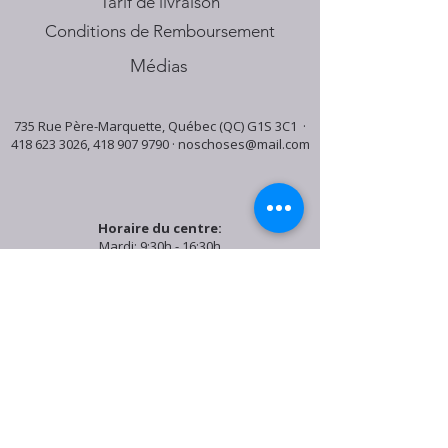
Tarif de livraison
Conditions de Remboursement
Médias
735 Rue Père-Marquette, Québec (QC) G1S 3C1 ·
418 623 3026
,
418 907 9790
·
noschoses@mail.com
Horaire du centre:
Mardi: 9:30h - 16:30h
Jeudi: 9:30h - 19:00h
Samedi: 9:30h - 15:30h