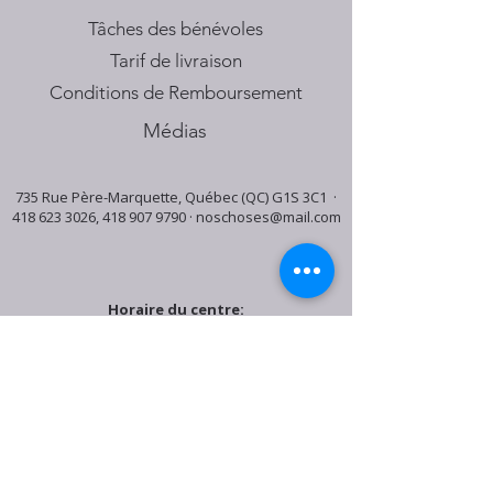
Tâches des bénévoles
Tarif de livraison
Conditions de Remboursement
Médias
735 Rue Père-Marquette, Québec (QC) G1S 3C1 ·
418 623 3026
,
418 907 9790
·
noschoses@mail.com
Horaire du centre:
Mardi: 9:30h - 16:30h
Jeudi: 9:30h - 19:00h
Samedi: 9:30h - 15:30h