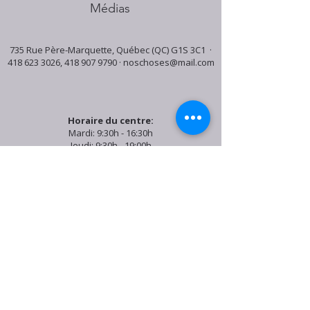
Médias
735 Rue Père-Marquette, Québec (QC) G1S 3C1 ·
418 623 3026
,
418 907 9790
·
noschoses@mail.com
Horaire du centre:
Mardi: 9:30h - 16:30h
Jeudi: 9:30h - 19:00h
Samedi: 9:30h - 15:30h