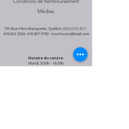
Conditions de Remboursement
Médias
735 Rue Père-Marquette, Québec (QC) G1S 3C1 ·
418 623 3026
,
418 907 9790
·
noschoses@mail.com
Horaire du centre:
Mardi: 9:30h - 16:30h
Jeudi: 9:30h - 19:00h
Samedi: 9:30h - 15:30h