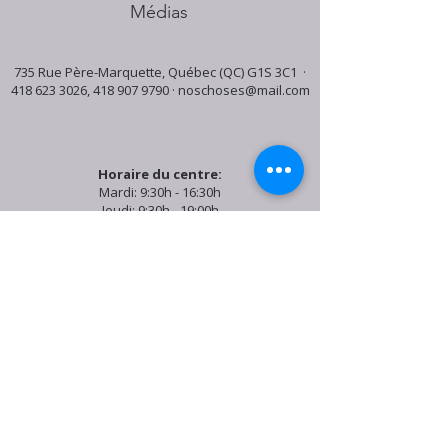
Médias
735 Rue Père-Marquette, Québec (QC) G1S 3C1 ·
418 623 3026
,
418 907 9790
·
noschoses@mail.com
Horaire du centre:
Mardi: 9:30h - 16:30h
Jeudi: 9:30h - 19:00h
Samedi: 9:30h - 15:30h