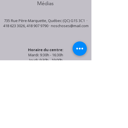
Médias
735 Rue Père-Marquette, Québec (QC) G1S 3C1 ·
418 623 3026
,
418 907 9790
·
noschoses@mail.com
Horaire du centre:
Mardi: 9:30h - 16:30h
Jeudi: 9:30h - 19:00h
Samedi: 9:30h - 15:30h