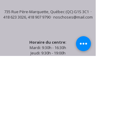
735 Rue Père-Marquette, Québec (QC) G1S 3C1 ·
418 623 3026
,
418 907 9790
·
noschoses@mail.com
Horaire du centre:
Mardi: 9:30h - 16:30h
Jeudi: 9:30h - 19:00h
Samedi: 9:30h - 15:30h