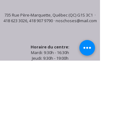
735 Rue Père-Marquette, Québec (QC) G1S 3C1 ·
418 623 3026
,
418 907 9790
·
noschoses@mail.com
Horaire du centre:
Mardi: 9:30h - 16:30h
Jeudi: 9:30h - 19:00h
Samedi: 9:30h - 15:30h