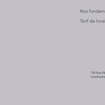
Nos fondem
Tarif de livr
735 Rue Pè
noschose