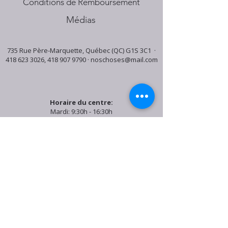
Conditions de Remboursement
Médias
735 Rue Père-Marquette, Québec (QC) G1S 3C1 ·
418 623 3026
,
418 907 9790
·
noschoses@mail.com
Horaire du centre:
Mardi: 9:30h - 16:30h
Jeudi: 9:30h - 19:00h
Samedi: 9:30h - 15:30h