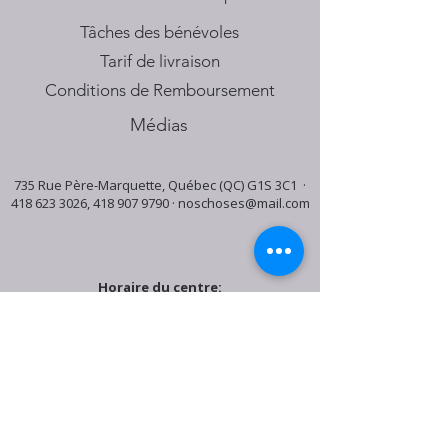
Tâches des bénévoles
Tarif de livraison
Conditions de Remboursement
Médias
735 Rue Père-Marquette, Québec (QC) G1S 3C1 ·
418 623 3026
,
418 907 9790
·
noschoses@mail.com
Horaire du centre:
Mardi: 9:30h - 16:30h
Jeudi: 9:30h - 19:00h
Samedi: 9:30h - 15:30h