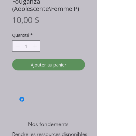
Fouganza
(Adolescente\Femme P)
Prix
10,00 $
Quantité
*
Ajouter au panier
Nos fondements
​Rendre les ressources disponibles