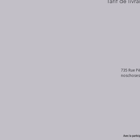
Tarif de livr
735 Rue Pè
noschose