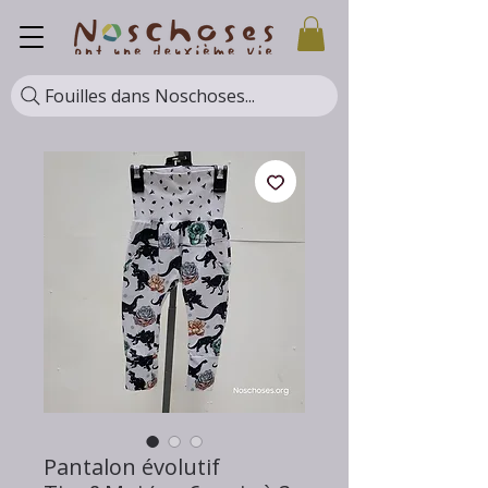
Fouilles dans Noschoses...
Pantalon évolutif