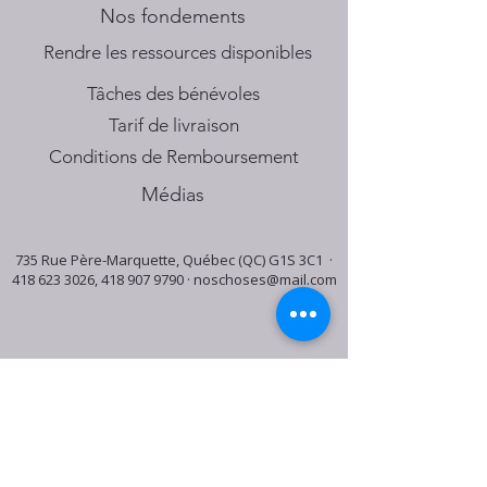
Nos fondements
​Rendre les ressources disponibles
Tâches des bénévoles
Tarif de livraison
Conditions de Remboursement
Médias
735 Rue Père-Marquette, Québec (QC) G1S 3C1 ·
418 623 3026
,
418 907 9790
·
noschoses@mail.com
Horaire du centre:
Mardi: 9:30h - 16:30h
Jeudi: 9:30h - 19:00h
Samedi: 9:30h - 15:30h