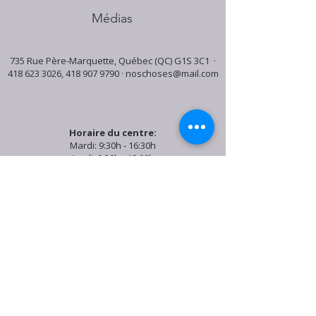
Médias
735 Rue Père-Marquette, Québec (QC) G1S 3C1 ·
418 623 3026
,
418 907 9790
·
noschoses@mail.com
Horaire du centre:
Mardi: 9:30h - 16:30h
Jeudi: 9:30h - 19:00h
Samedi: 9:30h - 15:30h