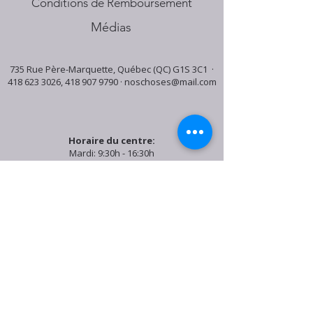
Conditions de Remboursement
Médias
735 Rue Père-Marquette, Québec (QC) G1S 3C1 ·
418 623 3026
,
418 907 9790
·
noschoses@mail.com
Horaire du centre:
Mardi: 9:30h - 16:30h
Jeudi: 9:30h - 19:00h
Samedi: 9:30h - 15:30h