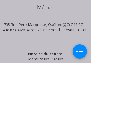
Médias
735 Rue Père-Marquette, Québec (QC) G1S 3C1 ·
418 623 3026
,
418 907 9790
·
noschoses@mail.com
Horaire du centre:
Mardi: 9:30h - 16:30h
Jeudi: 9:30h - 19:00h
Samedi: 9:30h - 15:30h