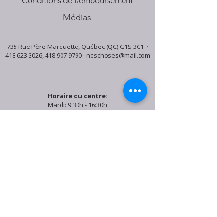
Conditions de Remboursement
Médias
735 Rue Père-Marquette, Québec (QC) G1S 3C1 ·
418 623 3026
,
418 907 9790
·
noschoses@mail.com
Horaire du centre:
Mardi: 9:30h - 16:30h
Jeudi: 9:30h - 19:00h
Samedi: 9:30h - 15:30h