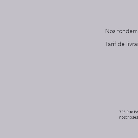
Nos fondem
Tarif de livr
735 Rue Pè
noschose