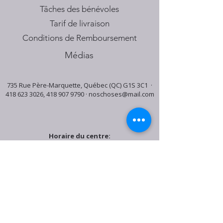
Tâches des bénévoles
Tarif de livraison
Conditions de Remboursement
Médias
735 Rue Père-Marquette, Québec (QC) G1S 3C1 ·
418 623 3026
,
418 907 9790
·
noschoses@mail.com
Horaire du centre:
Mardi: 9:30h - 16:30h
Jeudi: 9:30h - 19:00h
Samedi: 9:30h - 15:30h