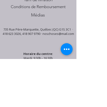
Conditions de Remboursement
Médias
735 Rue Père-Marquette, Québec (QC) G1S 3C1 ·
418 623 3026
,
418 907 9790
·
noschoses@mail.com
Horaire du centre:
Mardi: 9:30h - 16:30h
Jeudi: 9:30h - 19:00h
Samedi: 9:30h - 15:30h