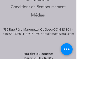
Conditions de Remboursement
Médias
735 Rue Père-Marquette, Québec (QC) G1S 3C1 ·
418 623 3026
,
418 907 9790
·
noschoses@mail.com
Horaire du centre:
Mardi: 9:30h - 16:30h
Jeudi: 9:30h - 19:00h
Samedi: 9:30h - 15:30h