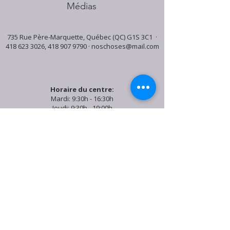
Médias
735 Rue Père-Marquette, Québec (QC) G1S 3C1 ·
418 623 3026
,
418 907 9790
·
noschoses@mail.com
Horaire du centre:
Mardi: 9:30h - 16:30h
Jeudi: 9:30h - 19:00h
Samedi: 9:30h - 15:30h