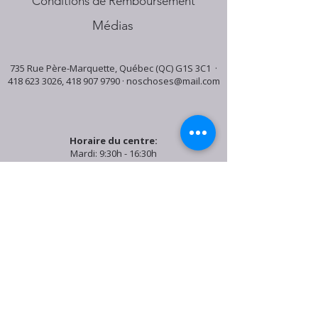
Conditions de Remboursement
Médias
735 Rue Père-Marquette, Québec (QC) G1S 3C1 ·
418 623 3026
,
418 907 9790
·
noschoses@mail.com
Horaire du centre:
Mardi: 9:30h - 16:30h
Jeudi: 9:30h - 19:00h
Samedi: 9:30h - 15:30h