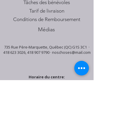
Tâches des bénévoles
Tarif de livraison
Conditions de Remboursement
Médias
735 Rue Père-Marquette, Québec (QC) G1S 3C1 ·
418 623 3026
,
418 907 9790
·
noschoses@mail.com
Horaire du centre:
Mardi: 9:30h - 16:30h
Jeudi: 9:30h - 19:00h
Samedi: 9:30h - 15:30h