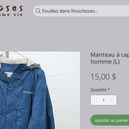
Fouilles dans Noschoses...
Manteau à ca
homme (L)
Pri
15,00 $
Quantité
*
Ajouter au panier