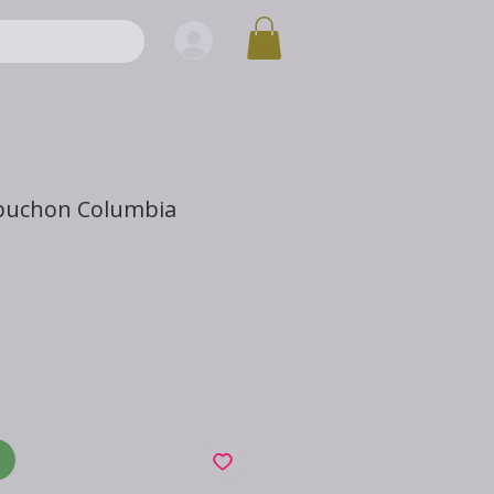
puchon Columbia
x