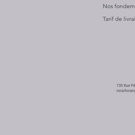
Nos fondem
Tarif de livr
735 Rue Pè
noschose