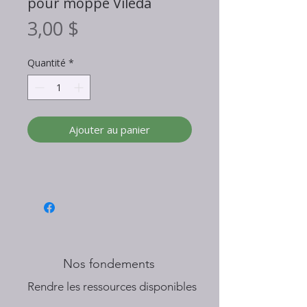
pour moppe Viléda
Prix
3,00 $
Quantité
*
Ajouter au panier
Nos fondements
​Rendre les ressources disponibles