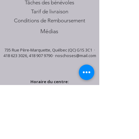
Tâches des bénévoles
Tarif de livraison
Conditions de Remboursement
Médias
735 Rue Père-Marquette, Québec (QC) G1S 3C1 ·
418 623 3026
,
418 907 9790
·
noschoses@mail.com
Horaire du centre:
Mardi: 9:30h - 16:30h
Jeudi: 9:30h - 19:00h
Samedi: 9:30h - 15:30h