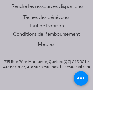
​Rendre les ressources disponibles
Tâches des bénévoles
Tarif de livraison
Conditions de Remboursement
Médias
735 Rue Père-Marquette, Québec (QC) G1S 3C1 ·
418 623 3026
,
418 907 9790
·
noschoses@mail.com
Horaire du centre:
Mardi: 9:30h - 16:30h
Jeudi: 9:30h - 19:00h
Samedi: 9:30h - 15:30h