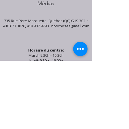
Médias
735 Rue Père-Marquette, Québec (QC) G1S 3C1 ·
418 623 3026
,
418 907 9790
·
noschoses@mail.com
Horaire du centre:
Mardi: 9:30h - 16:30h
Jeudi: 9:30h - 19:00h
Samedi: 9:30h - 15:30h