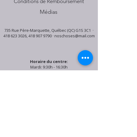
Conditions de Remboursement
Médias
735 Rue Père-Marquette, Québec (QC) G1S 3C1 ·
418 623 3026
,
418 907 9790
·
noschoses@mail.com
Horaire du centre:
Mardi: 9:30h - 16:30h
Jeudi: 9:30h - 19:00h
Samedi: 9:30h - 15:30h