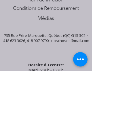
Conditions de Remboursement
Médias
735 Rue Père-Marquette, Québec (QC) G1S 3C1 ·
418 623 3026
,
418 907 9790
·
noschoses@mail.com
Horaire du centre:
Mardi: 9:30h - 16:30h
Jeudi: 9:30h - 19:00h
Samedi: 9:30h - 15:30h