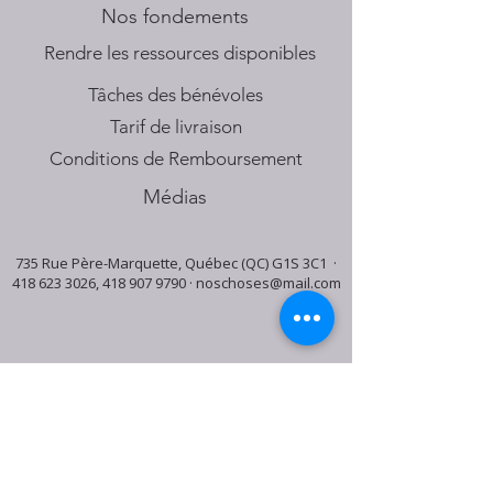
Nos fondements
​Rendre les ressources disponibles
Tâches des bénévoles
Tarif de livraison
Conditions de Remboursement
Médias
735 Rue Père-Marquette, Québec (QC) G1S 3C1 ·
418 623 3026
,
418 907 9790
·
noschoses@mail.com
Horaire du centre:
Mardi: 9:30h - 16:30h
Jeudi: 9:30h - 19:00h
Samedi: 9:30h - 15:30h