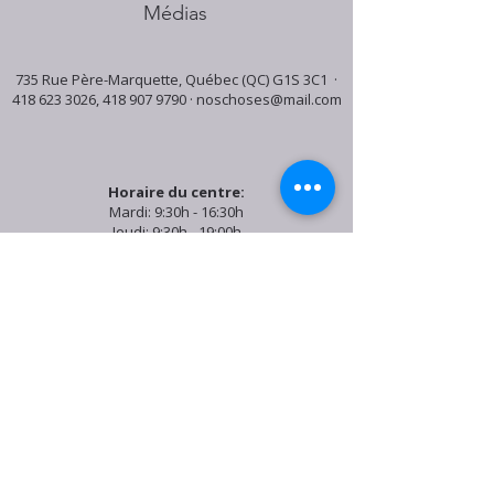
Médias
735 Rue Père-Marquette, Québec (QC) G1S 3C1 ·
418 623 3026
,
418 907 9790
·
noschoses@mail.com
Horaire du centre:
Mardi: 9:30h - 16:30h
Jeudi: 9:30h - 19:00h
Samedi: 9:30h - 15:30h