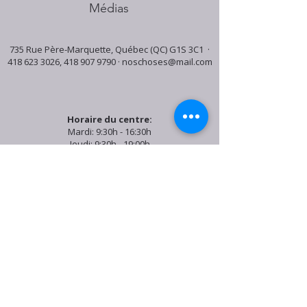
Médias
735 Rue Père-Marquette, Québec (QC) G1S 3C1 ·
418 623 3026
,
418 907 9790
·
noschoses@mail.com
Horaire du centre:
Mardi: 9:30h - 16:30h
Jeudi: 9:30h - 19:00h
Samedi: 9:30h - 15:30h