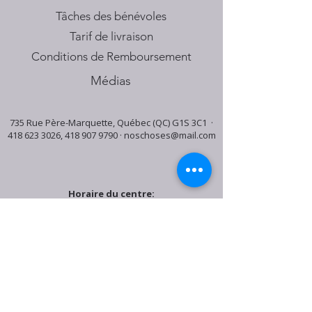
Tâches des bénévoles
Tarif de livraison
Conditions de Remboursement
Médias
735 Rue Père-Marquette, Québec (QC) G1S 3C1 ·
418 623 3026
,
418 907 9790
·
noschoses@mail.com
Horaire du centre:
Mardi: 9:30h - 16:30h
Jeudi: 9:30h - 19:00h
Samedi: 9:30h - 15:30h