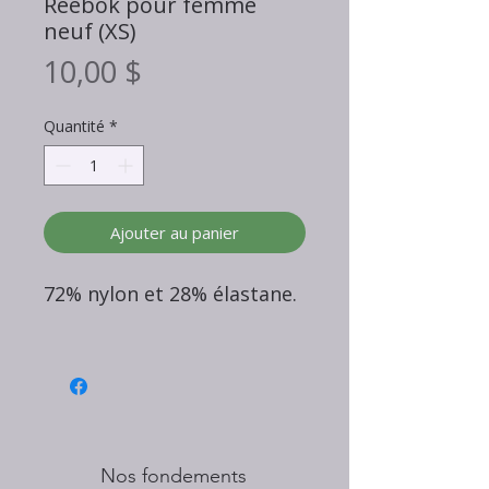
Reebok pour femme
neuf (XS)
Prix
10,00 $
Quantité
*
Ajouter au panier
72% nylon et 28% élastane.
Nos fondements