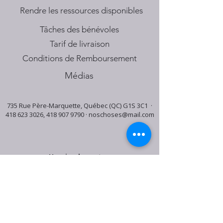
​Rendre les ressources disponibles
Tâches des bénévoles
Tarif de livraison
Conditions de Remboursement
Médias
735 Rue Père-Marquette, Québec (QC) G1S 3C1 ·
418 623 3026
,
418 907 9790
·
noschoses@mail.com
Horaire du centre:
Mardi: 9:30h - 16:30h
Jeudi: 9:30h - 19:00h
Samedi: 9:30h - 15:30h