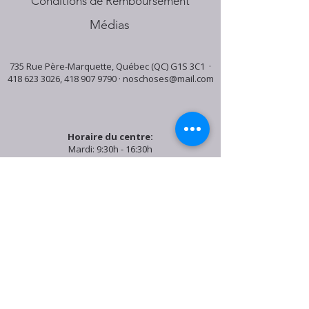
Conditions de Remboursement
Médias
735 Rue Père-Marquette, Québec (QC) G1S 3C1 ·
418 623 3026
,
418 907 9790
·
noschoses@mail.com
Horaire du centre:
Mardi: 9:30h - 16:30h
Jeudi: 9:30h - 19:00h
Samedi: 9:30h - 15:30h