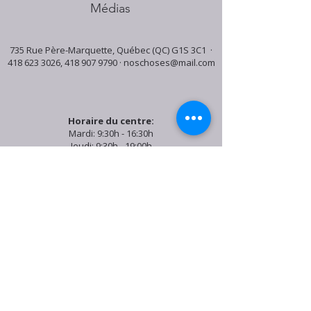
Médias
735 Rue Père-Marquette, Québec (QC) G1S 3C1 ·
418 623 3026
,
418 907 9790
·
noschoses@mail.com
Horaire du centre:
Mardi: 9:30h - 16:30h
Jeudi: 9:30h - 19:00h
Samedi: 9:30h - 15:30h