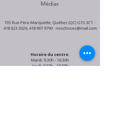
Médias
735 Rue Père-Marquette, Québec (QC) G1S 3C1 ·
418 623 3026
,
418 907 9790
·
noschoses@mail.com
Horaire du centre:
Mardi: 9:30h - 16:30h
Jeudi: 9:30h - 19:00h
Samedi: 9:30h - 15:30h