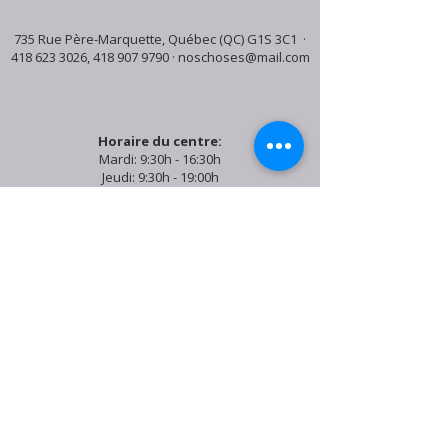
735 Rue Père-Marquette, Québec (QC) G1S 3C1 ·
418 623 3026
,
418 907 9790
·
noschoses@mail.com
Horaire du centre:
Mardi: 9:30h - 16:30h
Jeudi: 9:30h - 19:00h
Samedi: 9:30h - 15:30h