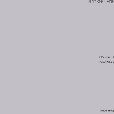
Tarif de livr
735 Rue Pè
noschose