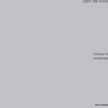
Tarif de livr
735 Rue Pè
noschose