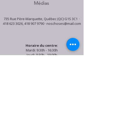
Médias
735 Rue Père-Marquette, Québec (QC) G1S 3C1 ·
418 623 3026
,
418 907 9790
·
noschoses@mail.com
Horaire du centre:
Mardi: 9:30h - 16:30h
Jeudi: 9:30h - 19:00h
Samedi: 9:30h - 15:30h